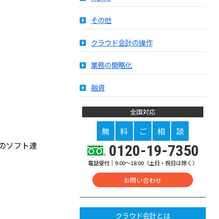
その他
クラウド会計の操作
業務の簡略化
融資
全国対応
無
料
ご
相
談
のソフト達
0120-19-7350
電話受付｜9:00～18:00（土日・祝日は除く）
お問い合わせ
クラウド会計とは